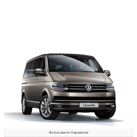
Фольксваген Каравелла