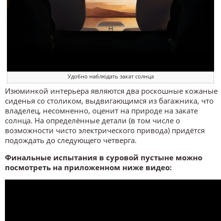
Удобно наблюдать закат солнца
Изюминкой интерьера являются два роскошные кожаные
сиденья со столиком, выдвигающимся из багажника, что
владелец, несомненно, оценит на природе на закате
солнца. На определённые детали (в том числе о
возможности чисто электрического привода) придётся
подождать до следующего четверга.
Финальные испытания в суровой пустыне можно
посмотреть на приложенном ниже видео: