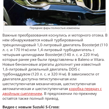
Передние фары полностью изменены
Важные преобразования коснулись и моторного отсека. В
нём обнаруживается новый турбированный
трёхцилиндровый 1,0-литровый двигатель BoosterJet (110
л. с. и 170 Н·м) или 1,4-литровый турбодвигатель с
четырьмя цилиндрами BoosterJet (140 л. с. и 220 Н·м),
которые ранее уже были представлены в Baleno и Vitara.
Новые бензиновые агрегаты дополнит уже известный
1,6-литровый дизельный двигатель DDIS с
турбонаддувом (120 л. с. и 320 Н·м). В зависимости от
двигателя доступна пятиступенчатая или
шестиступенчатая механическая, шестиступенчатая
автоматическая и шестиступенчатая
коробка передач с
двойным сцеплением
. В предложении по-прежнему
остаётся также полный привод.
Видео с новым Suzuki S-Cross: