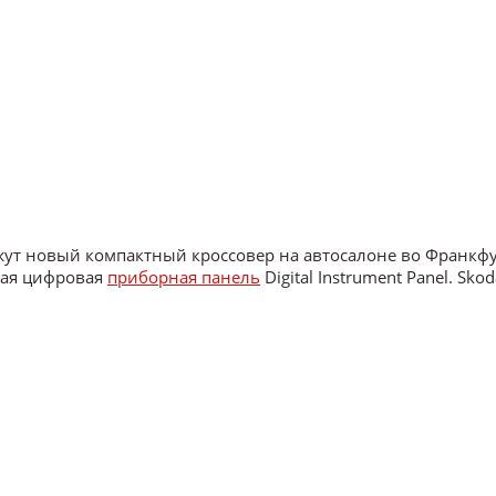
ут новый компактный кроссовер на автосалоне во Франкфур
мая цифровая
приборная панель
Digital Instrument Panel. Sko