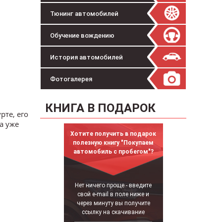
Тюнинг автомобилей
Обучение вождению
История автомобилей
Фотогалерея
КНИГА В ПОДАРОК
те, его
da уже
Хотите получить в подарок
полезную книгу "Покупаем
автомобиль с пробегом"?
Нет ничего проще - введите
свой e-mail в поле ниже и
через минуту вы получите
ссылку на скачивание