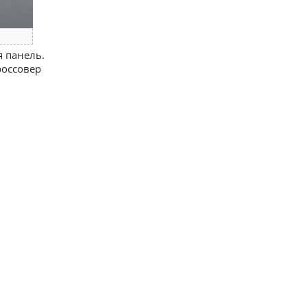
 панель.
россовер