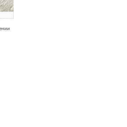
жении