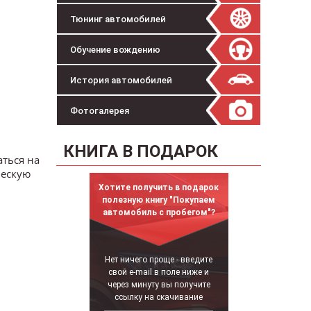
Тюнинг автомобилей
Обучение вождению
История автомобилей
Фотогалерея
КНИГА В ПОДАРОК
аться на
ческую
Хотите получить в подарок
полезную книгу "Покупаем
автомобиль с пробегом"?
Нет ничего проще - введите
свой e-mail в поле ниже и
через минуту вы получите
ссылку на скачивание