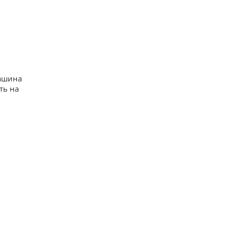
машина
ть на