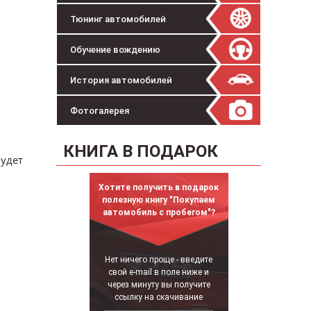
Тюнинг автомобилей
Обучение вождению
История автомобилей
Фотогалерея
КНИГА В ПОДАРОК
будет
Хотите получить в подарок
полезную книгу "Покупаем
автомобиль с пробегом"?
Нет ничего проще - введите
свой e-mail в поле ниже и
через минуту вы получите
ссылку на скачивание