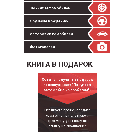
Тюнинг автомобилей
Обучение вождению
История автомобилей
Фотогалерея
КНИГА В ПОДАРОК
Хотите получить в подарок
полезную книгу "Покупаем
автомобиль с пробегом"?
Нет ничего проще - введите
свой e-mail в поле ниже и
через минуту вы получите
ссылку на скачивание